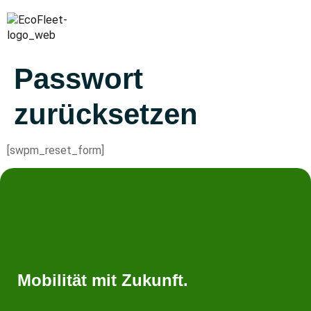
Warum EcoFleet
Jetzt starten
Passwort
zurücksetzen
[swpm_reset_form]
Mobilität mit Zukunft.